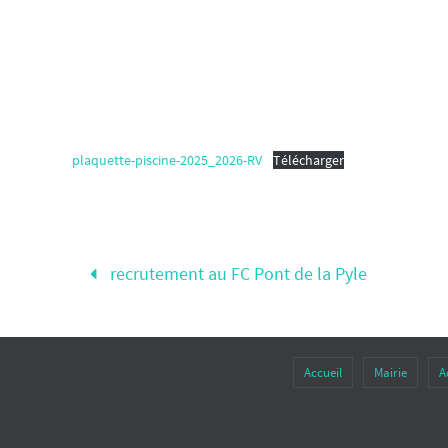
plaquette-piscine-2025_2026-RV
Télécharger
recrutement au FC Pont de la Pyle
Accueil
Mairie
A