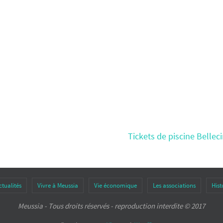
Tickets de piscine Bellec
ctualités
Vivre à Meussia
Vie économique
Les associations
Hist
Meussia - Tous droits réservés - reproduction interdite © 2017